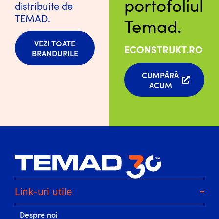
portofoliul
distribuite de
TEMAD.
Temad.
VEZI TOATE
ECONSTRUKT.RO
BRANDURILE
CUMPĂRĂ
ACUM
Link-uri utile
Despre noi