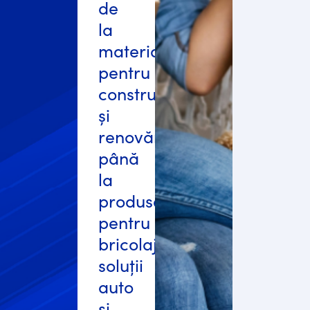
de
la
materiale
pentru
construcții
și
renovări,
până
la
produse
pentru
bricolaj,
soluții
auto
și