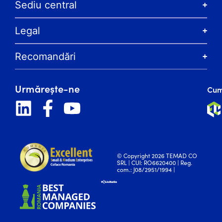
Sediu central
Legal
Recomandări
Urmărește-ne
Cum
© Copyright 2026 TEMAD CO
SRL | CUI: RO6620400 | Reg.
com.: J08/2951/1994 |