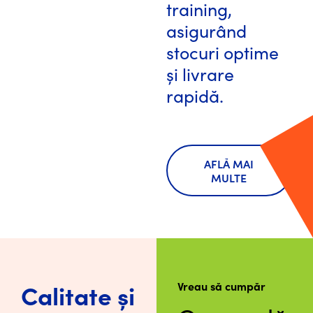
training,
asigurând
stocuri optime
și livrare
rapidă.
AFLĂ MAI
MULTE
Calitate și
Vreau să cumpăr