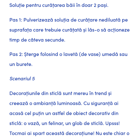
Soluție pentru curățarea băii în doar 2 pași.
Pas 1: Pulverizează soluția de curățare nediluată pe
suprafața care trebuie curățată și lăs-o să acționeze
timp de câteva secunde.
Pas 2: Șterge folosind o lavetă (de vase) umedă sau
un burete.
Scenariul 5
Decorațiunile din sticlă sunt mereu în trend și
creează o ambianță luminoasă. Cu siguranță ai
acasă cel puțin un astfel de obiect decorativ din
sticlă: o vază, un felinar, un glob de sticlă. Upsss!
Tocmai ai spart această decorațiune! Nu este chiar o