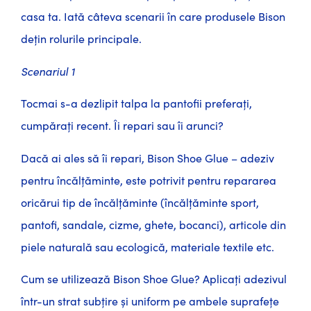
casa ta. Iată câteva scenarii în care produsele Bison
dețin rolurile principale.
Scenariul 1
Tocmai s-a dezlipit talpa la pantofii preferați,
cumpărați recent. Îi repari sau îi arunci?
Dacă ai ales să îi repari, Bison Shoe Glue – adeziv
pentru încălțăminte, este potrivit pentru repararea
oricărui tip de încălțăminte (încălțăminte sport,
pantofi, sandale, cizme, ghete, bocanci), articole din
piele naturală sau ecologică, materiale textile etc.
Cum se utilizează Bison Shoe Glue? Aplicați adezivul
într-un strat subțire și uniform pe ambele suprafețe