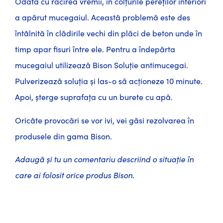
Odată cu răcirea vremii, în colțurile pereților interiori
a apărut mucegaiul. Această problemă este des
întâlnită în clădirile vechi din plăci de beton unde în
timp apar fisuri între ele. Pentru a îndepărta
mucegaiul utilizează Bison Soluție antimucegai.
Pulverizează soluția și las-o să acționeze 10 minute.
Apoi, șterge suprafața cu un burete cu apă.
Oricâte provocări se vor ivi, vei găsi rezolvarea în
produsele din gama Bison.
Adaugă și tu un comentariu descriind o situație în
care ai folosit orice produs Bison.