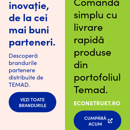
Comandă
inovație,
simplu cu
de la cei
livrare
mai buni
rapidă
parteneri.
produse
Descoperă
din
brandurile
partenere
portofoliul
distribuite de
TEMAD.
Temad.
VEZI TOATE
ECONSTRUKT.RO
BRANDURILE
CUMPĂRĂ
ACUM