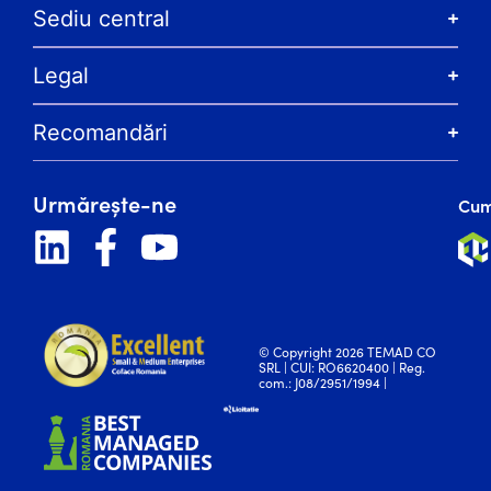
Sediu central
Legal
Recomandări
Urmărește-ne
Cum
© Copyright 2026 TEMAD CO
SRL | CUI: RO6620400 | Reg.
com.: J08/2951/1994 |