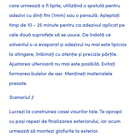
care urmează a fi lipite, utilizând o spatulă pentru
adezivi cu dinți fini (1mm) sau o pensulă. Așteptați
timp de 10 – 25 minute pentru ca adezivul aplicat pe
cele două suprafețe să se usuce. De îndată ce
solventul s-a evaporat și adezivul nu mai este lipicios
la atingere, îmbinați cu atenție și precizie părțile.
Ajustarea ulterioară nu mai este posibilă. Evitați
formarea bulelor de aer. Mențineți materialele
presate.
Scenariul 2
Lucrezi la construirea casei visurilor tale. Te apropii
cu pași repezi de finalizarea exteriorului, iar acum
urmează să montezi glafurile la exterior.