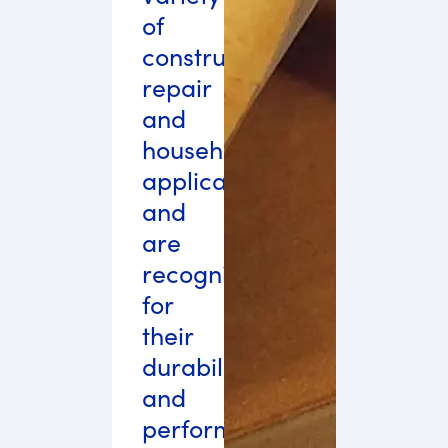
of
construction,
repair
and
household
applications
and
are
recognized
for
their
durability
and
performance