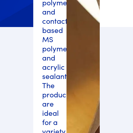
polymer
and
contact
based
MS
polymer
and
acrylic
sealants.
The
products
are
ideal
for a
variety