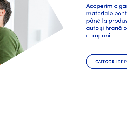
Acoperim o gam
materiale pentr
până la produse
auto și hrană 
companie.
CATEGORII DE 