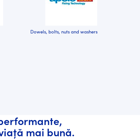
Dowels, bolts, nuts and washers
Lawn a
performante,
viață mai bună.