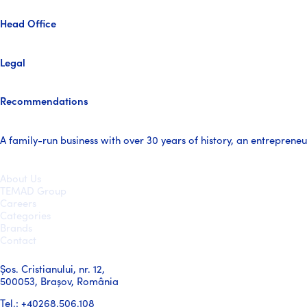
Head Office
Legal
Recommendations
A family-run business with over 30 years of history, an entrepreneur
About Us
TEMAD Group
Careers
Categories
Brands
Contact
Șos. Cristianului, nr. 12,
500053, Brașov, România
Tel.: +40268.506.108