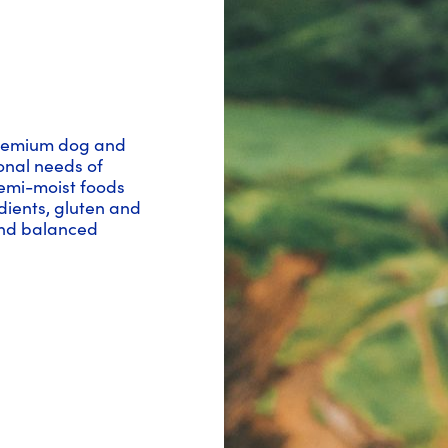
 premium dog and
onal needs of
semi-moist foods
dients, gluten and
and balanced