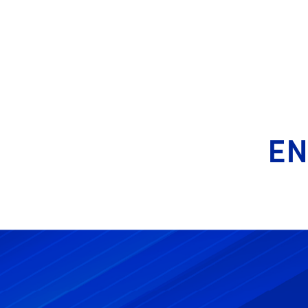
RO
EN