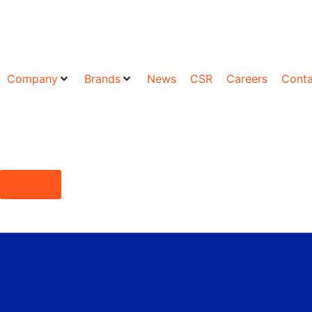
Company
Brands
News
CSR
Careers
Conta
SHOP