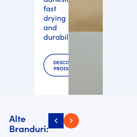
fast
drying
and
durability.
DESCOPERĂ
PRODUSELE
Alte
Branduri: