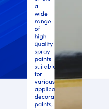
a
wide
range
of
high
quality
spray
paints
suitable
for
various
applications:
decorative
paints,