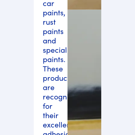
car
paints,
rust
paints
and
special
paints.
These
products
are
recognized
for
their
excellent
adhesion,